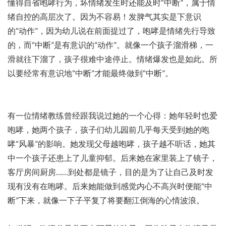
懂得自省咆哮行为，坏情绪发生时还能及时“中断”，属于情
绪自控的高层次了。因为不容易！发脾气其实是下意识
的“动作”，因为幼儿说在前面提过了，咆哮是情绪先行导致
的，而“中断”是有意识的“动作”。就像一个孩子溜滑梯，一
滑就往下溜了，孩子很难中途停止。情绪爆发也是如此。所
以要经常有意识地“中断”才能最终做到“中断”。
有一位情绪教练曾经跟我说过她的一个心得：她年轻时也爱
咆哮，她两个孩子，孩子们幼儿园前几乎每天受到她的咆
哮“风暴”的影响。她发现父母越咆哮，孩子越不听话，她其
中一个孩子还患上了儿童抑郁。后来她在家里装上了镜子，
客厅房间厨房……到处都是镜子，目的是为了让自己及时发
现有没有在咆哮。后来她能做到感觉内心不高兴时便能“中
断”下来，就像一下子平复了将要翻江倒海的心情波浪。