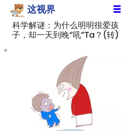
这视界
科学解谜：为什么明明很爱孩
首页
子，却一天到晚“吼”Ta？(转)
家庭教育
信息与安全
o
美图视界
计算机技巧
生活