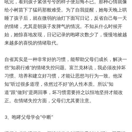
吼完，看到孩子紧张兮兮的样子便后悔不已。那种心情就像
给小树苗下了猛药那般难受。为了自我提醒，她每天晚上哄
睡了孩子后，就在微弱的油灯下面写日记，反省自己每一天
的情绪，尤其是朝孩子发脾气的情况。不知从什么时候开
始，她惊喜地发现，日记记录的咆哮次数少了，慢慢地被越
来越多的喜悦的情绪取代。
自省其实是一种非常好的习惯，能帮助父母们成长，解决一
些“知易行难”的情绪失控问题。富兰克林说，我必须改掉坏
习惯、培养和建立好习惯，才能让思想与行为一致。他深
知“听过很多道理，依然过不好”的人性本质。所以“知
道”跟“做到”是两回事，坏习惯需要持之以恒地坚持才能改
正。在情绪失控方面，父母们尤其要注意。
3、咆哮父母学会“中断”