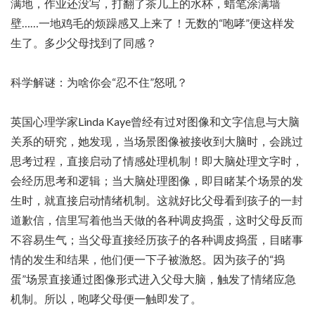
满地，作业还没写，打翻了茶几上的水杯，蜡笔涂满墙
壁……一地鸡毛的烦躁感又上来了！无数的“咆哮”便这样发
生了。多少父母找到了同感？
科学解谜：为啥你会“忍不住”怒吼？
英国心理学家Linda Kaye曾经有过对图像和文字信息与大脑
关系的研究，她发现，当场景图像被接收到大脑时，会跳过
思考过程，直接启动了情感处理机制！即大脑处理文字时，
会经历思考和逻辑；当大脑处理图像，即目睹某个场景的发
生时，就直接启动情绪机制。这就好比父母看到孩子的一封
道歉信，信里写着他当天做的各种调皮捣蛋，这时父母反而
不容易生气；当父母直接经历孩子的各种调皮捣蛋，目睹事
情的发生和结果，他们便一下子被激怒。因为孩子的“捣
蛋”场景直接通过图像形式进入父母大脑，触发了情绪应急
机制。所以，咆哮父母便一触即发了。